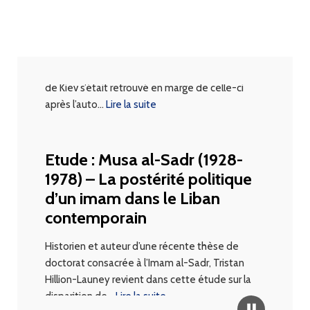
Ukraine : l’étrange survie du
Patriarcat de Kiev
Figure historique de la création d’une Église
orthodoxe ukrainienne indépendante, Philarète
de Kiev s’était retrouvé en marge de celle-ci
après l’auto
…
Lire la suite
Etude : Musa al-Sadr (1928-
1978) – La postérité politique
d’un imam dans le Liban
contemporain
Historien et auteur d’une récente thèse de
doctorat consacrée à l’Imam al-Sadr, Tristan
Hillion-Launey revient dans cette étude sur la
disparition de
…
Lire la suite