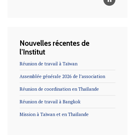
…
Lire la suite
Nouvelles récentes de
…
Lire la
l’Institut
suite
…
Lire la suite
…
Lire la suite
…
Lire la suite
Réunion de travail à Taïwan
…
Lire la suite
Assemblée générale 2026 de l’association
…
Lire la suite
…
Lire la suite
Réunion de coordination en Thaïlande
Réunion de travail à Bangkok
Mission à Taïwan et en Thaïlande