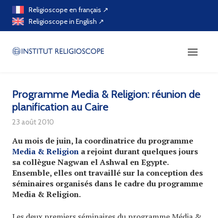
Skip
Religioscope en français ↗
to
Religioscope in English ↗
content
Programme Media & Religion: réunion de
planification au Caire
23 août 2010
Au mois de juin, la coordinatrice du programme
Media & Religion
a rejoint durant quelques jours
sa collègue Nagwan el Ashwal en Egypte.
Ensemble, elles ont travaillé sur la conception des
séminaires organisés dans le cadre du programme
Media & Religion.
Les deux premiers séminaires du programme Média &