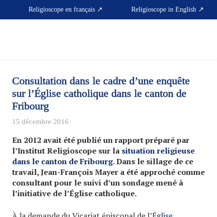
Skip
Religioscope en français ↗
Religioscope in English ↗
to
content
Consultation dans le cadre d’une enquête
sur l’Église catholique dans le canton de
Fribourg
15 décembre 2016
En 2012 avait été publié un rapport préparé par
l’Institut Religioscope sur la
situation religieuse
dans le canton de Fribourg
. Dans le sillage de ce
travail, Jean-François Mayer a été approché comme
consultant pour le suivi d’un sondage mené à
l’initiative de l’Église catholique.
À la demande du Vicariat épiscopal de l’
Église