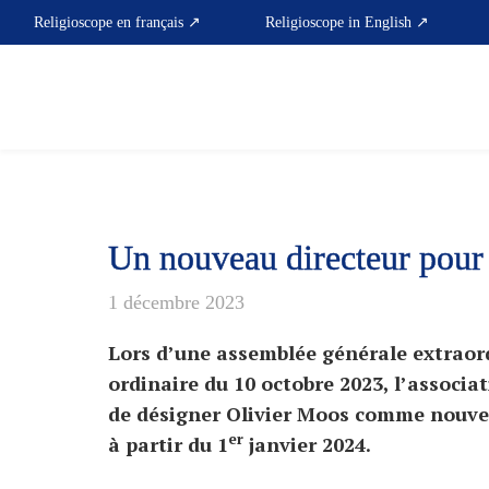
Skip
Religioscope en français ↗
Religioscope in English ↗
to
content
Un nouveau directeur pour 
1 décembre 2023
Lors d’une assemblée générale extraord
ordinaire du 10 octobre 2023, l’associat
de désigner Olivier Moos comme nouveau
er
à partir du 1
janvier 2024.