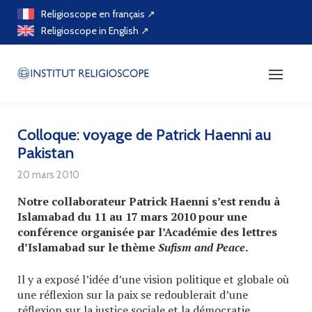
Skip
Religioscope en français ↗
to
Religioscope in English ↗
content
Colloque: voyage de Patrick Haenni au
Pakistan
20 mars 2010
Notre collaborateur Patrick Haenni s’est rendu à
Islamabad du 11 au 17 mars 2010 pour une
conférence organisée par l’Académie des lettres
d’Islamabad sur le thème
Sufism and Peace
.
Il y a exposé l’idée d’une vision politique et globale où
une réflexion sur la paix se redoublerait d’une
réflexion sur la justice sociale et la démocratie,