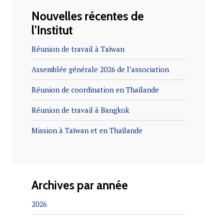
…
Lire la suite
Nouvelles récentes de
…
Lire la
l’Institut
suite
…
Lire la suite
…
Lire la suite
…
Lire la suite
Réunion de travail à Taïwan
…
Lire la suite
Assemblée générale 2026 de l’association
…
Lire la suite
…
Lire la suite
Réunion de coordination en Thaïlande
Réunion de travail à Bangkok
Mission à Taïwan et en Thaïlande
Archives par année
2026