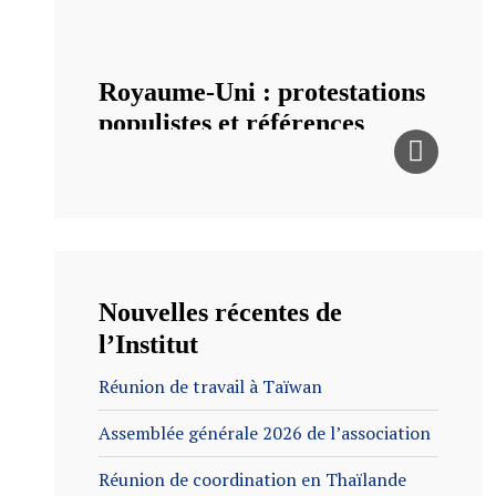
Royaume-Uni : protestations
populistes et références
chrétiennes
Lors du rassemblement Unite the Kingdom,
avec ses quelque 150.000 participants à Londres
le samedi 13 septembre 2025, plusieurs
médias...
…
Lire la suite
…
Lire la suite
Nouvelles récentes de
…
Lire la
l’Institut
suite
…
Lire la suite
…
Lire la suite
Réunion de travail à Taïwan
…
Lire la suite
…
Lire la suite
…
Lire la suite
Assemblée générale 2026 de l’association
…
Lire la suite
Réunion de coordination en Thaïlande