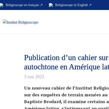
Skip
Religioscope en français ↗
Religioscope in English ↗
to
content
Publication d’un cahier su
autochtone en Amérique la
3 mai 2023
Un nouveau cahier de l’Institut Religio
sur des enquêtes de terrain menées au
Baptiste Brodard, il examine certains
Amérique latine, s’intéressant en parti